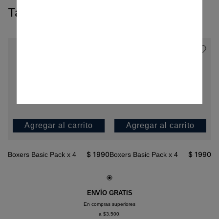
Tambien te pueden interesar
Agregar al carrito
Agregar al carrito
$
1990
$
1990
Boxers Basic Pack x 4
Boxers Basic Pack x 4
ENVÍO GRATIS
En compras superiores
a $3.500.