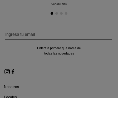
Conocé más
Enterate primero que nadie de
todas las novedades
Nosotros
Locales
Términos y condiciones
Políticas de privacidad