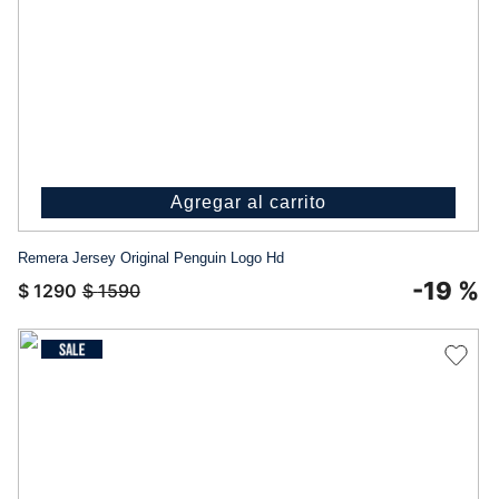
Agregar al carrito
Remera Jersey Original Penguin Logo Hd
-
19 %
$
1290
$
1590