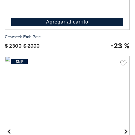
Agregar al carrito
Crewneck Emb Pete
-
23 %
$
2300
$
2990