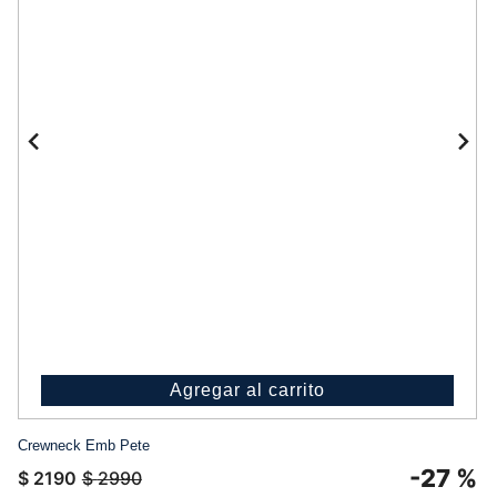
Agregar al carrito
Crewneck Emb Pete
-
27 %
$
2190
$
2990