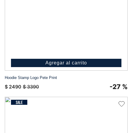
Agregar al carrito
Hoodie Stamp Logo Pete Print
-
27 %
$
2490
$
3390