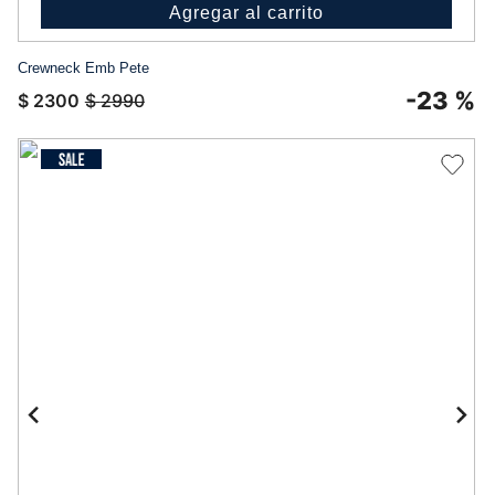
Agregar al carrito
Crewneck Emb Pete
-
23 %
$
2300
$
2990