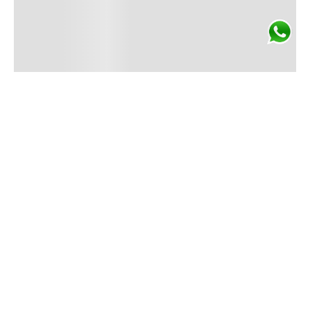
ENVÍO GRATIS
En compras superiores
a $3.500.
Conocé más