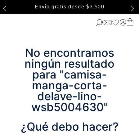
Envío gratis desde $3.500
No encontramos
ningún resultado
para "
camisa-
manga-corta-
delave-lino-
wsb5004630
"
¿Qué debo hacer?