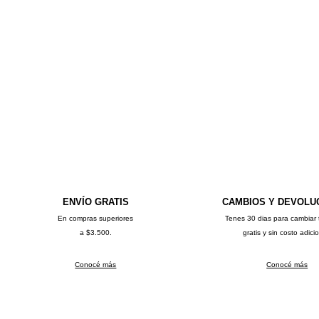
ENVÍO GRATIS
CAMBIOS Y DEVOLU
En compras superiores
Tenes 30 dias para cambiar 
a $3.500.
gratis y sin costo adici
Conocé más
Conocé más