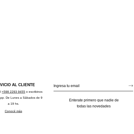
VICIO AL CLIENTE
al
+598 2293 9455
o escribinos
app. De Lunes a Sábados de 9
Enterate primero que nadie de
a 19 hs.
todas las novedades
Conocé más