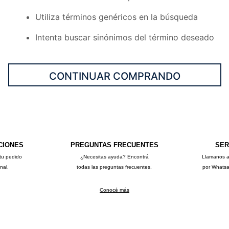
10
.
sweater
Utiliza términos genéricos en la búsqueda
Intenta buscar sinónimos del término deseado
CONTINUAR COMPRANDO
CIONES
PREGUNTAS FRECUENTES
SER
tu pedido
¿Necesitas ayuda? Encontrá
Llamanos 
onal.
todas las preguntas frecuentes.
por Whats
Conocé más