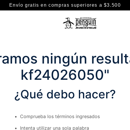
Envío gratis en compras superiores a $3.500
TÉRMINOS MÁS BUSCADOS
1
.
camisa
amos ningún result
2
.
camisas
3
.
remeras
kf24026050
"
4
.
chaleco puffer
5
.
pantalon
¿Qué debo hacer?
6
.
buzo
7
.
campera
Comprueba los términos ingresados
8
.
chaleco
9
.
polo
Intenta utilizar una sola palabra